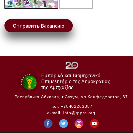
Εμπορικό και Βιομηχανικό
Επιμελητήριο της Δημοκρατίας
της Αμπχαζίας
Республика Абхазия,
г.Сухум, ул.Конфедератов, 37
Тел:
+78402263387
e-mail:
info@tppra.org